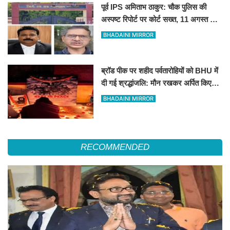
पूर्व IPS अमिताभ ठाकुर: चौक पुलिस की
अस्पष्ट रिपोर्ट पर कोर्ट सख्त, 11 अगस्त को
मांगी स्पष्ट जांच आख्या
BHADAINI MIRROR
ब्रॉड पीक पर शहीद पर्वतारोहियों को BHU में
दी गई श्रद्धांजलि: मौन रखकर अर्पित किए
पुष्प
BHADAINI MIRROR
RECOMMENDED