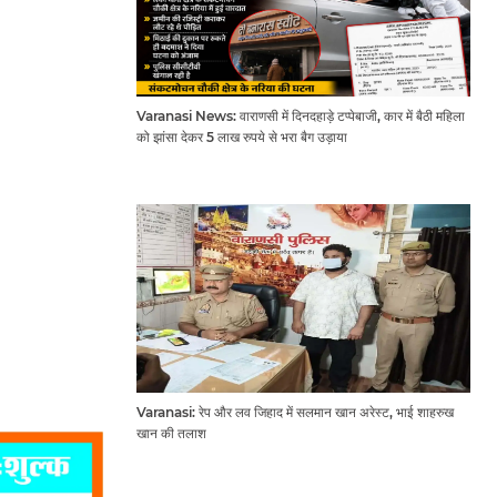
Varanasi News: वाराणसी में दिनदहाड़े टप्पेबाजी, कार में बैठी महिला
को झांसा देकर 5 लाख रुपये से भरा बैग उड़ाया
Varanasi: रेप और लव जिहाद में सलमान खान अरेस्ट, भाई शाहरुख
खान की तलाश