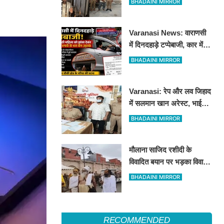
BHADAINI MIRROR
हीरोपंती
Varanasi News: वाराणसी
में दिनदहाड़े टप्पेबाजी, कार में
बैठी महिला को झांसा देकर 5
BHADAINI MIRROR
लाख रुपये से भरा बैग उड़ाया
Varanasi: रेप और लव जिहाद
में सलमान खान अरेस्ट, भाई
शाहरुख खान की तलाश
BHADAINI MIRROR
मौलाना साजिद रशीदी के
विवादित बयान पर भड़का विवाद:
उज्जैन महाकाल पहुंचे संतों और
BHADAINI MIRROR
कांवड़ियों ने जताया कड़ा विरोध
RECOMMENDED