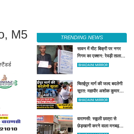
o, M5
TRENDING NEWS
सावन में मीट बिक्री पर नगर
निगम का एक्शन: रेवड़ी तालाब
और पितरकुंडा में 4 दुकानों पर
ैंडर्ड
BHADAINI MIRROR
गिरी गाज
चितईपुर मार्ग की जल्द बदलेगी
सूरत: महापौर अशोक कुमार
तिवारी और नगर आयुक्त ने किया
BHADAINI MIRROR
औचक निरीक्षण
वाराणसी: स्कूली छात्रा से
छेड़खानी करने वाला मनबढ़
गिरफ्तार, लंका पुलिस ने उतारी